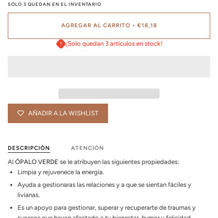
SÓLO
3
QUEDAN EN EL INVENTARIO
AGREGAR AL CARRITO
•
€18,18
¡Solo quedan 3 artículos en stock!
AÑADIR A LA WISHLIST
DESCRIPCIÓN
ATENCIÓN
Al
ÓPALO VERDE
se le atribuyen las siguientes propiedades:
Limpia y rejuvenece la energía.
Ayuda a gestionaras las relaciones y a que se sientan fáciles y
livianas.
Es un apoyo para gestionar, superar y recuperarte de traumas y
sucesos que hayan afectado a tu bienestar, humor y felicidad.