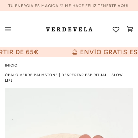
Ir
TU ENERGÍA ES MÁGICA 🤍 ME HACE FELIZ TENERTE AQUÍ.
directamente
al
contenido
Car
(0
IR DE 65€
🔮
ENVÍO GRATIS ESP
INICIO
›
ÓPALO VERDE PALMSTONE | DESPERTAR ESPIRITUAL - SLOW
LIFE